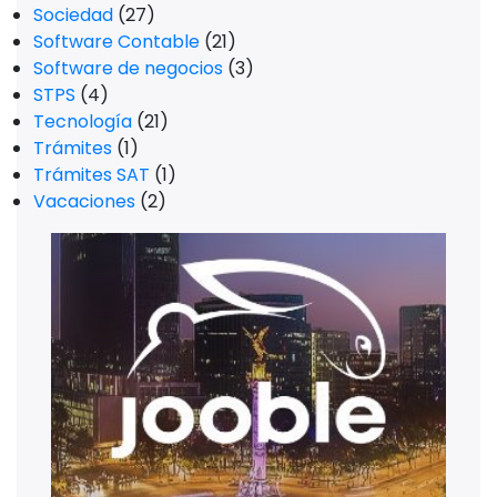
Sociedad
(27)
Software Contable
(21)
Software de negocios
(3)
STPS
(4)
Tecnología
(21)
Trámites
(1)
Trámites SAT
(1)
Vacaciones
(2)