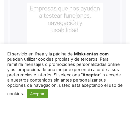
El servicio en línea y la página de
Miskuentas.com
pueden utilizar cookies propias y de terceros. Para
remitirle mensajes o promociones personalizadas online
y así proporcionarle una mejor experiencia acorde a sus
preferencias e interés. Si selecciona
“Aceptar”
o accede
a nuestros contenidos sin antes personalizar sus
copyright
2026
miskuentas
opciones de navegación, usted esta aceptando el uso de
cookies.
Aceptar
Redes Sociales
Copyright ©
2026
mexico