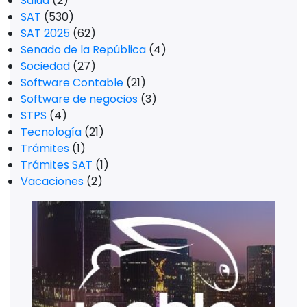
Salud
(2)
SAT
(530)
SAT 2025
(62)
Senado de la República
(4)
Sociedad
(27)
Software Contable
(21)
Software de negocios
(3)
STPS
(4)
Tecnología
(21)
Trámites
(1)
Trámites SAT
(1)
Vacaciones
(2)