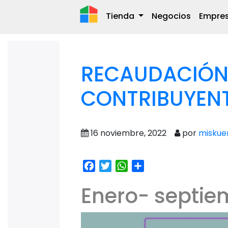
Tienda
Negocios
Empre
RECAUDACIÓN
CONTRIBUYENT
16 noviembre, 2022
por
miskue
Facebook
Twitter
WhatsApp
Share
Enero- septie