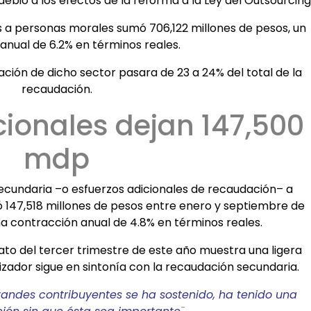
ebió a los efectos de la reforma a la Ley del Outsourcing
s a personas morales sumó 706,122 millones de pesos, un
anual de 6.2% en términos reales.
ipación de dicho sector pasara de 23 a 24% del total de la
recaudación.
cionales dejan 147,500
mdp
ecundaria –o esfuerzos adicionales de recaudación– a
ó 147,518 millones de pesos entre enero y septiembre de
una contracción anual de 4.8% en términos reales.
to del tercer trimestre de este año muestra una ligera
izador sigue en sintonía con la recaudación secundaria.
andes contribuyentes se ha sostenido, ha tenido una