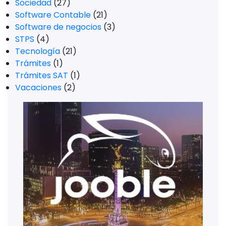
Sociedad
(27)
Software Contable
(21)
Software de negocios
(3)
STPS
(4)
Tecnología
(21)
Trámites
(1)
Trámites SAT
(1)
Vacaciones
(2)