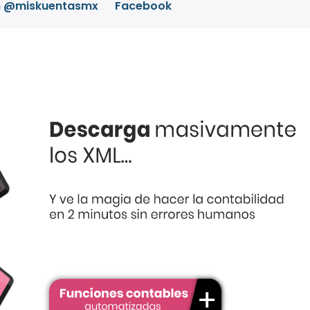
m @miskuentasmx
Facebook