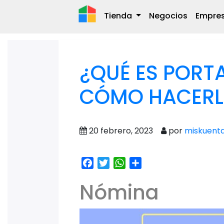
Tienda
Negocios
Empre
¿QUÉ ES PORT
CÓMO HACERL
20 febrero, 2023
por
miskuent
Facebook
Twitter
WhatsApp
Share
Nómina