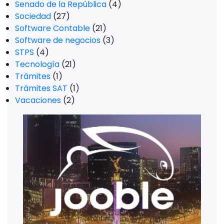
Senado de la República
(4)
Sociedad
(27)
Software Contable
(21)
Software de negocios
(3)
STPS
(4)
Tecnología
(21)
Trámites
(1)
Trámites SAT
(1)
Vacaciones
(2)