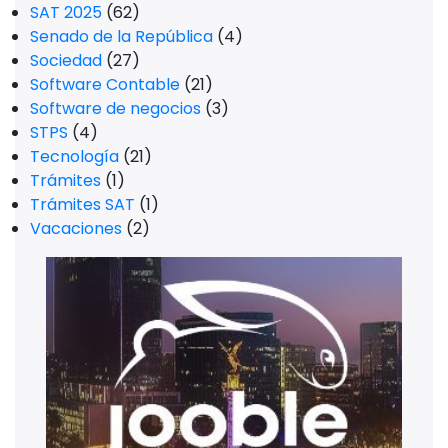
SAT 2025
(62)
Senado de la República
(4)
Sociedad
(27)
Software Contable
(21)
Software de negocios
(3)
STPS
(4)
Tecnología
(21)
Trámites
(1)
Trámites SAT
(1)
Vacaciones
(2)