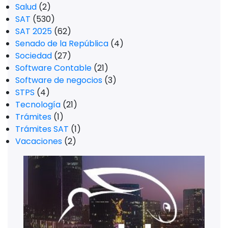
Salud
(2)
SAT
(530)
SAT 2025
(62)
Senado de la República
(4)
Sociedad
(27)
Software Contable
(21)
Software de negocios
(3)
STPS
(4)
Tecnología
(21)
Trámites
(1)
Trámites SAT
(1)
Vacaciones
(2)