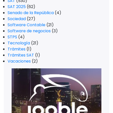
SAT
(530)
SAT 2025
(62)
Senado de la República
(4)
Sociedad
(27)
Software Contable
(21)
Software de negocios
(3)
STPS
(4)
Tecnología
(21)
Trámites
(1)
Trámites SAT
(1)
Vacaciones
(2)