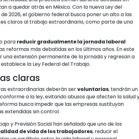
zan a quedar atrás en México. Con la nueva Ley del
 de 2026, el gobierno federal busca poner un alto a las
tes claros al trabajo extraordinario, como parte de una
to para
reducir gradualmente la jornada laboral
 las reformas más debatidas en los últimos años. En este
ser una extensión permanente de la jornada y regresan a
 establece la Ley Federal del Trabajo.
las claras
ras extraordinarias deberán ser
voluntarias
, tendrán un
onforme a la ley, evitando abusos que afecten la salud 
 reforma busca impedir que las empresas sustituyan
 extendidas sin control.
bajo y Previsión Social han señalado que uno de los
calidad de vida de los trabajadores
, reducir el
ar un equilibrio entre la vida laboral y personal.