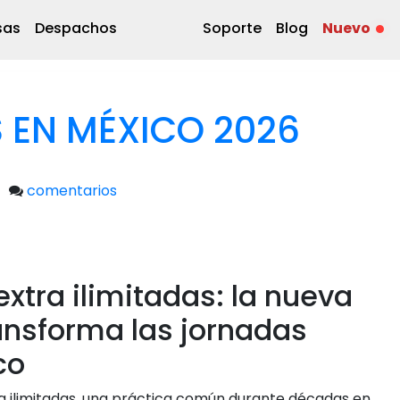
sas
Despachos
Soporte
Blog
Nuevo
 EN MÉXICO 2026
comentarios
extra ilimitadas: la nueva
ransforma las jornadas
co
a ilimitadas, una práctica común durante décadas en