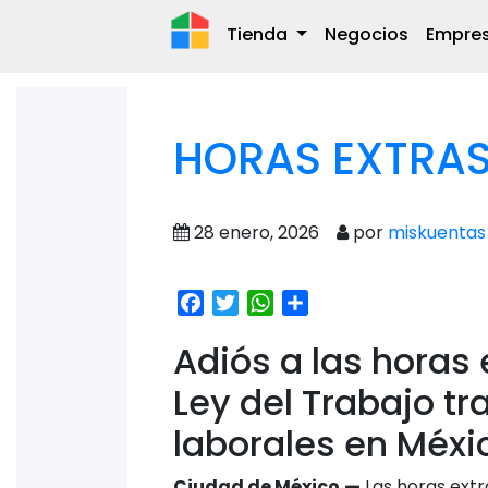
Tienda
Negocios
Empre
HORAS EXTRAS
28 enero, 2026
por
miskuentas
Facebook
Twitter
WhatsApp
Share
Adiós a las horas 
Ley del Trabajo t
laborales en Méxi
Ciudad de México.—
Las horas extr