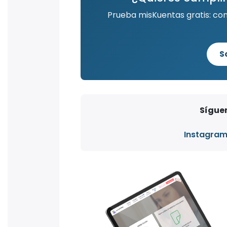
Prueba misKuentas gratis: co
S
Síguen
Instagra