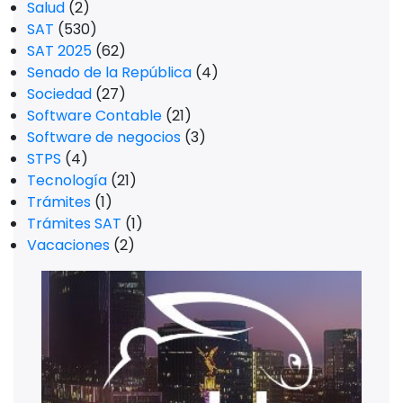
Salud
(2)
SAT
(530)
SAT 2025
(62)
Senado de la República
(4)
Sociedad
(27)
Software Contable
(21)
Software de negocios
(3)
STPS
(4)
Tecnología
(21)
Trámites
(1)
Trámites SAT
(1)
Vacaciones
(2)