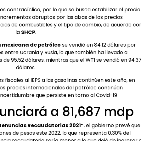
 es contracíclico, por lo que se busca estabilizar el precio
 incrementos abruptos por las alzas de los precios
ncias de combustibles y el tipo de cambio, de acuerdo co
la
SHCP
.
 mexicana de petróleo
se vendió en 84.12 dólares por
es entre Ucrania y Rusia, lo que también ha llevado a
s de 95.52 dólares, mientras que el WTI se vendió en 94.3
dólares.
fiscales al IEPS a las gasolinas continúen este año, en
os precios internacionales del petróleo continúan
incertidumbre que persiste en torno al Covid-19
unciará a 81,687 mdp
Renuncias Recaudatorias 2021”
, el gobierno prevé que
lones de pesos este 2022, lo que representa 0.30% del
uncia recaudatoria sería menor a lo que dejó de ingresar 