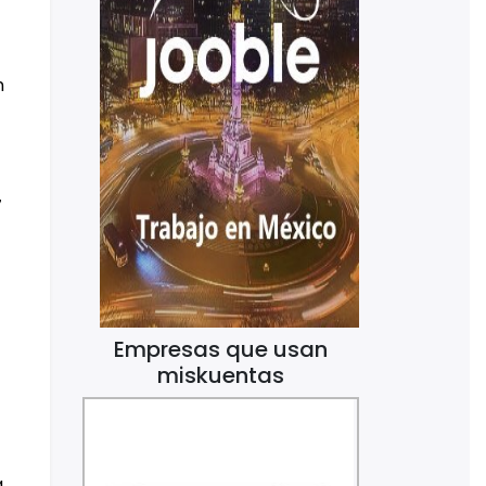
n
7
Empresas que usan
miskuentas
a