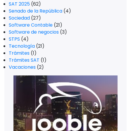
SAT 2025
(62)
Senado de la República
(4)
Sociedad
(27)
Software Contable
(21)
Software de negocios
(3)
STPS
(4)
Tecnología
(21)
Trámites
(1)
Trámites SAT
(1)
Vacaciones
(2)