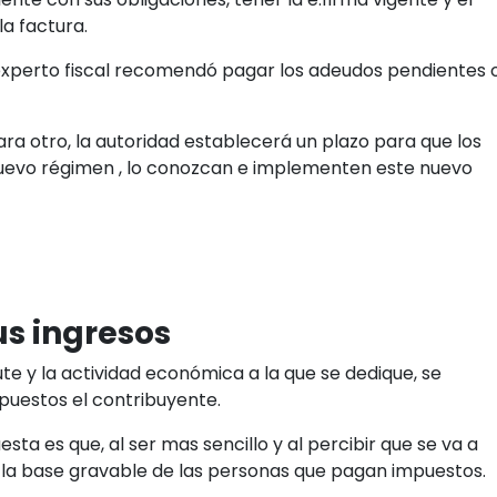
ucciones, el contribuyente va a ir pagando como si fuera
entras no te pases de ese rango de ingresos.
dIn
Copiar enlace
 con el SAT sin complicaciones?
ntabilidad automática desde tus CFDI, con conexión
directa al SAT.