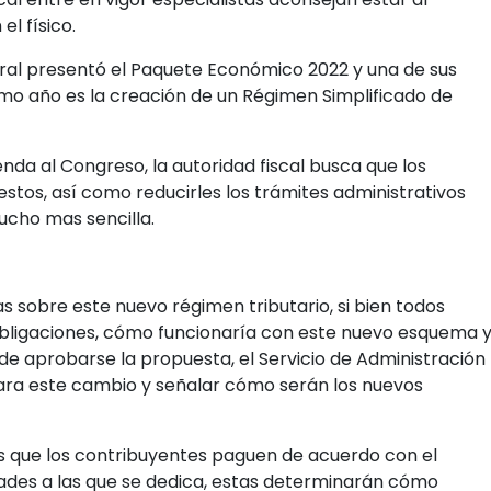
nas asalariadas es que podrían tener una mejor o mayor
dependería de acuerdo con el SAT. El Régimen de
ficio.
ionales tampoco tendrá modificaciones a menos de que el
alta como persona física con actividad empresarial.
l cual, para entrar a este nuevo régimen , los
nte con sus obligaciones, tener la e.firma vigente y el
la factura.
l experto fiscal recomendó pagar los adeudos pendientes 
ra otro, la autoridad establecerá un plazo para que los
uevo régimen , lo conozcan e implementen este nuevo