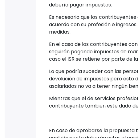
Impuestos según su
Según el régimen bajo el cual se trib
determinará cómo deberá pagar imp
El SAT va a ganar menos, pero la apue
pagar menos, más gente se subirá a
Los contribuyentes podrán cambiarse 
ser necesario, cambiarse.
Lo que busca la autoridad es hacer m
papelería deberá emitir facturas, a
este porcentaje además de que lo va 
Las tasas contempladas en el nuevo
significa que los contribuyentes pu
a este nuevo régimen. Se busca facil