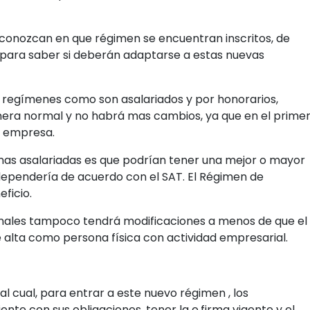
s ingresos
ute y la actividad económica a la que se dedique, se
uestos el contribuyente.
sta es que, al ser mas sencillo y al percibir que se va a
 la base gravable de las personas que pagan impuestos.
de régimen fiscal y validar si es correcto y en caso de
as sencillo el proceso, por ejemplo en el caso de una
 través de este sistema es como el SAT va a determinar
a determinar de base en el flujo y no en lo que factura.
 esquema son menores, Suena mas atractivo y esto
eden ver el esquema de forma positiva y se pueden sumar
itar el pago de impuestos.