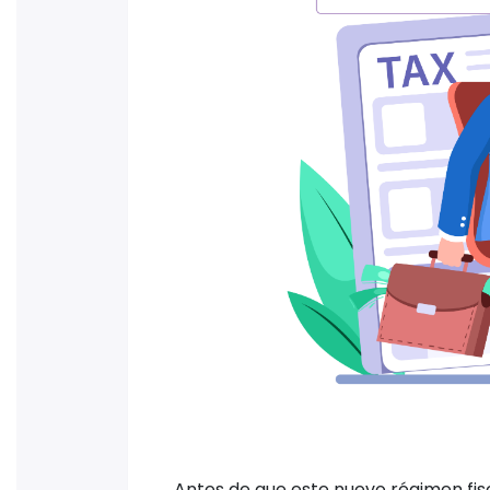
Sin embargo, esto ha levantado dudas
deberán cumplir con estas nuevas o
cómo se aplicaría. Además, en caso 
Tributaria tendrá que dar un plazo 
requisitos.
Lo que la autoridad fiscal pretende 
régimen en el que están y las activi
debería pagar impuestos.
Es necesario que los contribuyentes
acuerdo con su profesión e ingresos
medidas.
En el caso de los contribuyentes co
seguirán pagando impuestos de mane
caso el ISR se retiene por parte de 