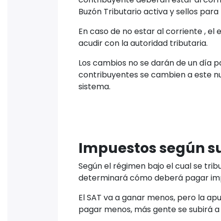
Incluso sin que se sumen cuchas ded
un porcentaje fijo ya establecido mi
Compartir artículo
Facebook
WhatsApp
Linke
¿Quieres cumplir
Prueba miskuentas gratis: co