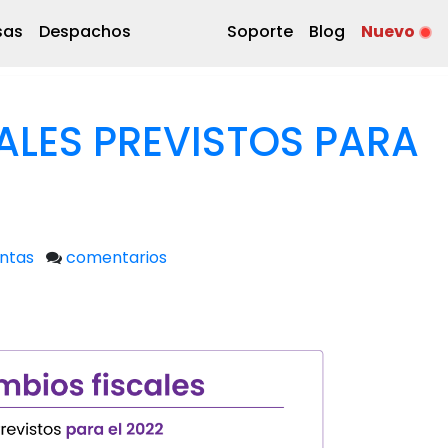
sas
Despachos
Soporte
Blog
Nuevo
al entre en vigor especialistas aconsejan estar al
l físico.
ral presentó el Paquete Económico 2022 y una de sus
imo año es la creación de un Régimen Simplificado de
da al Congreso, la autoridad fiscal busca que los
os, así como reducirles los trámites administrativos
cho mas sencilla.