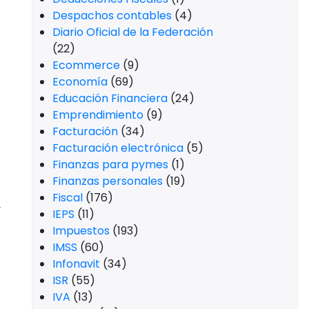
Promociones
(1)
PTU
(10)
Regímenes fiscales
(1)
Relaciones Internacionales
(2)
RESICO
(20)
RESPE
(5)
RFC
(12)
RIF
(8)
RMF
(1)
Salud
(2)
SAT
(530)
SAT 2025
(62)
o
Senado de la República
(4)
Sociedad
(27)
Software Contable
(21)
Software de negocios
(3)
STPS
(4)
Tecnología
(21)