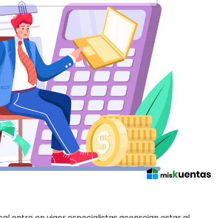
 sobre este nuevo régimen tributario, si bien todos
bligaciones, cómo funcionaría con este nuevo esquema 
de aprobarse la propuesta, el Servicio de Administración
para este cambio y señalar cómo serán los nuevos
es que los contribuyentes paguen de acuerdo con el
dades a las que se dedica, estas determinarán cómo
 conozcan en que régimen se encuentran inscritos, de
 para saber si deberán adaptarse a estas nuevas
n regímenes como son asalariados y por honorarios,
ra normal y no habrá mas cambios, ya que en el prime
la empresa.