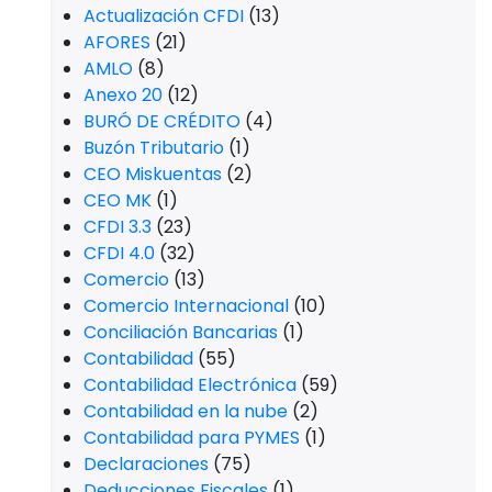
Finanzas para pymes
(1)
Finanzas personales
(19)
Fiscal
(176)
y
IEPS
(11)
Impuestos
(193)
IMSS
(60)
Infonavit
(34)
ISR
(55)
IVA
(13)
Jurídico
(61)
Laboral
(85)
LEY FEDERAL DEL TRABAJO
(24)
México
(336)
miskuentas
(305)
Nómina
(27)
Otras
(1.643)
r
Papeles de trabajo
(1)
Pensiones
(3)
Plataformas digitales
(1)