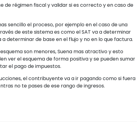
Prueba Gratis
os para más tips fiscales
m @miskuentasmx
Facebook