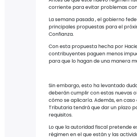
Lo que podría suceder con las perso
devolución de impuestos pero esto 
asalariados no va a tener ningún bene
Mientras que el de servicios profes
contribuyente tambien este dado de 
En caso de aprobarse la propuesta ta
contribuyente deberán estar al corrie
Buzón Tributario activa y sellos para 
En caso de no estar al corriente , e
acudir con la autoridad tributaria.
Los cambios no se darán de un día pa
contribuyentes se cambien a este n
sistema.