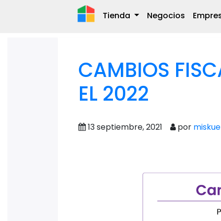
Tienda
Negocios
Empre
Antes de que este nuevo régimen fisc
corriente para evitar problemas con e
La semana pasada , el gobierno fede
principales propuestas para el próx
Confianza.
Con esta propuesta hecha por Hacien
contribuyentes paguen menos impuest
para que lo hagan de una manera mu