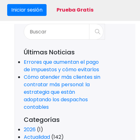
CFDI 4.0
(32)
Comercio
(13)
Iniciar sesión
Prueba Gratis
Comercio Internacional
(10)
Conciliación Bancarias
(1)
Contabilidad
(55)
Contabilidad Electrónica
(59)
Contabilidad en la nube
(2)
Contabilidad para PYMES
(1)
Declaraciones
(75)
Deducciones Fiscales
(1)
Despachos contables
(4)
Diario Oficial de la Federación
(22)
Ecommerce
(9)
Economía
(69)
Educación Financiera
(24)
Emprendimiento
(9)
Facturación
(34)
Facturación electrónica
(5)