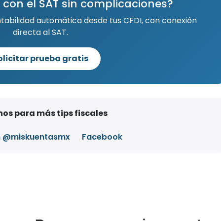
 con el SAT sin complicaciones?
ntabilidad automática desde tus CFDI, con conexión
directa al SAT.
olicitar prueba gratis
os para más tips fiscales
m @miskuentasmx
Facebook