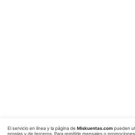
El servicio en línea y la página de
Miskuentas.com
pueden uti
propias y de terceros. Para remitirle mensajes o promociones