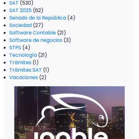
SAT
(530)
SAT 2025
(62)
Senado de la República
(4)
Sociedad
(27)
Software Contable
(21)
Software de negocios
(3)
STPS
(4)
Tecnología
(21)
Trámites
(1)
Trámites SAT
(1)
Vacaciones
(2)