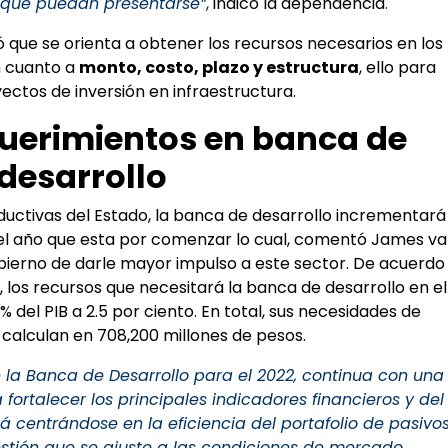
e que puedan presentarse”
,
indicó la dependencia
.
ó que se orienta a obtener los recursos necesarios en los
n cuanto a
monto, costo, plazo y estructura
, ello para
ectos de inversión en infraestructura.
erimientos en banca de
desarrollo
uctivas del Estado, la banca de desarrollo incrementará
el año que esta por comenzar lo cual, comentó James va
obierno de darle mayor impulso a este sector. De acuerdo
 los recursos que necesitará la banca de desarrollo en el
del PIB a 2.5 por ciento. En total, sus necesidades de
 calculan en 708,200 millones de pesos.
e la Banca de Desarrollo para el 2022, continua con una
 fortalecer los principales indicadores financieros y del
 centrándose en la eficiencia del portafolio de pasivo
tión que se ajuste a las condiciones de mercado,