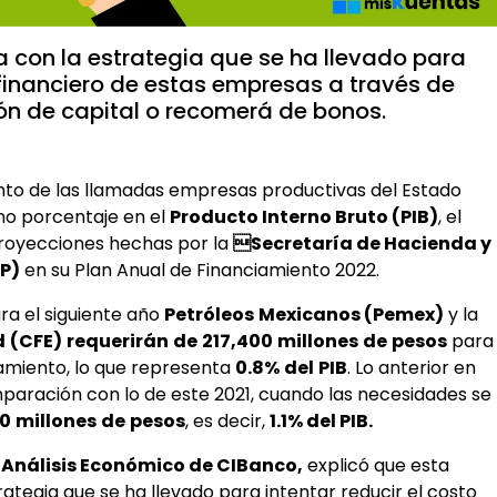
a con la estrategia que se ha llevado para
o financiero de estas empresas a través de
ón de capital o recomerá de bonos.
nto de las llamadas empresas productivas del Estado
mo porcentaje en el
Producto Interno Bruto (PIB)
, el
proyecciones hechas por la
Secretaría de Hacienda y
P)
en su Plan Anual de Financiamiento 2022.
a el siguiente año
Petróleos
Mexicanos (Pemex)
y la
d
(CFE)
requerirán
de
217,400
millones
de
pesos
para
iamiento, lo que representa
0.8%
del
PIB
. Lo anterior en
paración con lo de este 2021, cuando las necesidades se
00
millones
de
pesos
, es decir,
1.1% del PIB.
e
Análisis Económico de CIBanco,
explicó que esta
rategia que se ha llevado para intentar reducir el costo