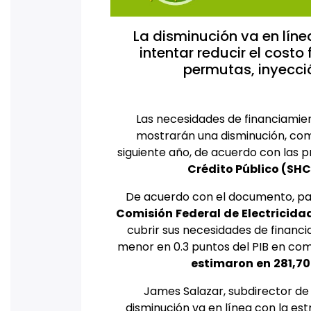
La disminución va en líne
intentar reducir el cost
permutas, inyecci
Las necesidades de financiamie
mostrarán una disminución, co
siguiente año, de acuerdo con las 
Crédito Público (SHC
De acuerdo con el documento, par
Comisión
Federal
de
Electricida
cubrir sus necesidades de financ
menor en 0.3 puntos del PIB en com
estimaron
en
281,7
James Salazar, subdirector d
disminución va en línea con la est