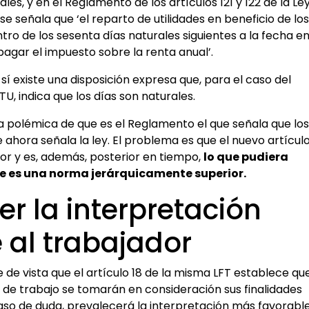
es, y en el Reglamento de los artículos 121 y 122 de la Le
 se señala que ‘el reparto de utilidades en beneficio de los
ro de los sesenta días naturales siguientes a la fecha e
agar el impuesto sobre la renta anual’.
sí existe una disposición expresa que, para el caso del
TU, indica que los días son naturales.
la polémica de que es el Reglamento el que señala que los
e ahora señala la ley. El problema es que el nuevo artícul
or y es, además, posterior en tiempo,
lo que pudiera
e es una norma jerárquicamente superior.
r la interpretación
 al trabajador
de vista que el artículo 18 de la misma LFT establece qu
s de trabajo se tomarán en consideración sus finalidades
 caso de duda, prevalecerá la interpretación más favorabl