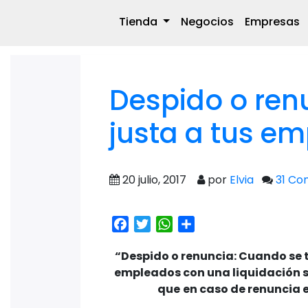
Tienda
Negocios
Empresas
Despido o renu
justa a tus e
20 julio, 2017
por
Elvia
31 Co
Facebook
Twitter
WhatsApp
Share
“Despido o renuncia: Cuando se 
empleados con una liquidación 
que
en caso de renuncia 