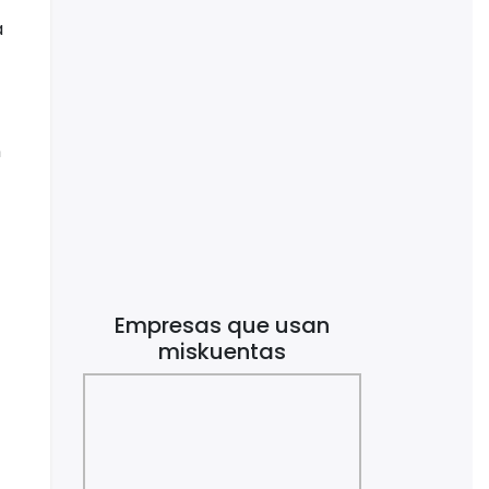
a
n
Empresas que usan
miskuentas