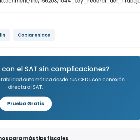
ttachment/file/156203/1044_Ley_Federal_del_Trabajo
dIn
Copiar enlace
 con el SAT sin complicaciones?
ntabilidad automática desde tus CFDI, con conexión
directa al SAT.
Prueba Gratis
os para más tips fiscales