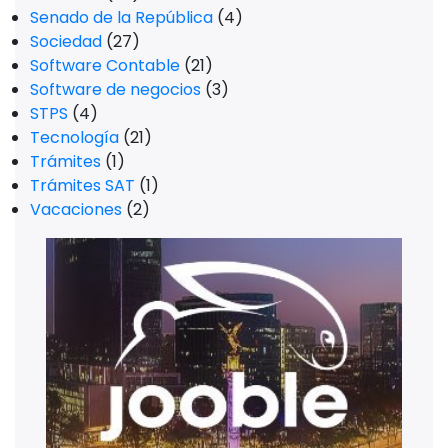
Senado de la República
(4)
Sociedad
(27)
Software Contable
(21)
Software de negocios
(3)
STPS
(4)
Tecnología
(21)
Trámites
(1)
Trámites SAT
(1)
Vacaciones
(2)