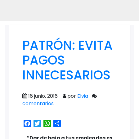
PATRÓN: EVITA
PAGOS
INNECESARIOS
16 junio, 2016
por
Elvia
comentarios
Facebook
Twitter
WhatsApp
Share
“Dar de baja a tus empleados es