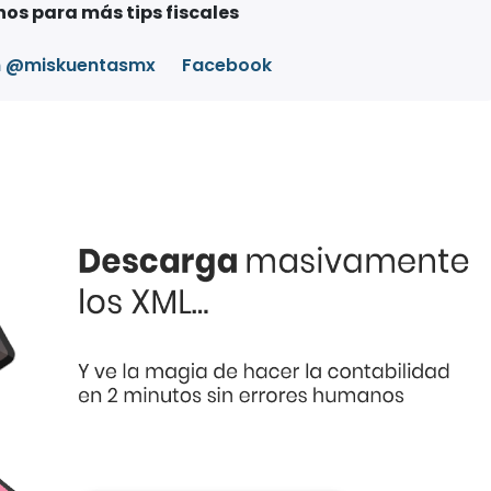
os para más tips fiscales
m @miskuentasmx
Facebook