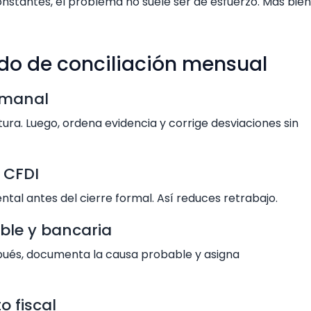
nstantes, el problema no suele ser de esfuerzo. Más bien
o de conciliación mensual
semanal
ra. Luego, ordena evidencia y corrige desviaciones sin
e CFDI
ntal antes del cierre formal. Así reduces retrabajo.
able y bancaria
espués, documenta la causa probable y asigna
o fiscal