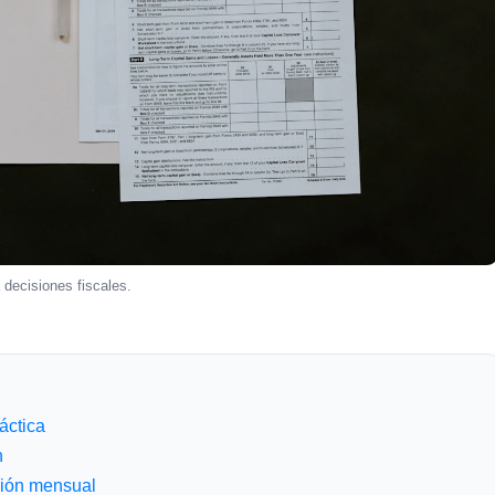
 decisiones fiscales.
ráctica
n
ción mensual