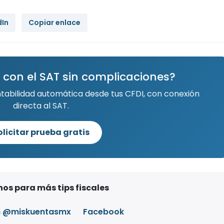
dIn
Copiar enlace
 con el SAT sin complicaciones?
ntabilidad automática desde tus CFDI, con conexión
directa al SAT.
olicitar prueba gratis
os para más tips fiscales
m @miskuentasmx
Facebook