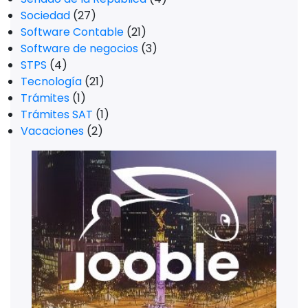
Sociedad
(27)
Software Contable
(21)
Software de negocios
(3)
STPS
(4)
Tecnología
(21)
Trámites
(1)
Trámites SAT
(1)
Vacaciones
(2)