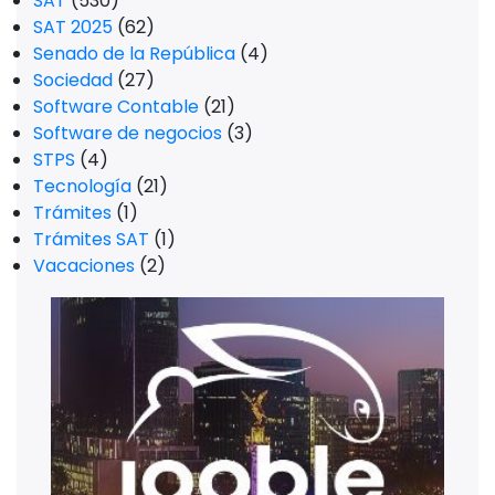
SAT
(530)
SAT 2025
(62)
Senado de la República
(4)
Sociedad
(27)
Software Contable
(21)
Software de negocios
(3)
STPS
(4)
Tecnología
(21)
Trámites
(1)
Trámites SAT
(1)
Vacaciones
(2)