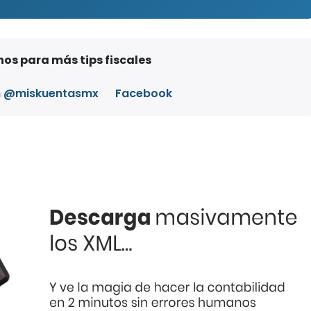
os para más tips fiscales
m @miskuentasmx
Facebook