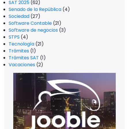
SAT 2025
(62)
Senado de la República
(4)
Sociedad
(27)
Software Contable
(21)
Software de negocios
(3)
STPS
(4)
Tecnología
(21)
Trámites
(1)
Trámites SAT
(1)
Vacaciones
(2)