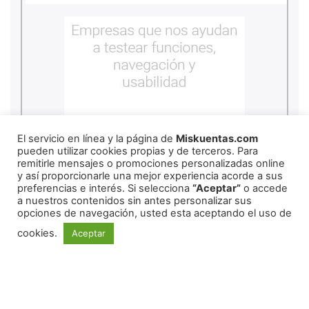
El servicio en línea y la página de
Miskuentas.com
pueden utilizar cookies propias y de terceros. Para
remitirle mensajes o promociones personalizadas online
y así proporcionarle una mejor experiencia acorde a sus
preferencias e interés. Si selecciona
“Aceptar”
o accede
a nuestros contenidos sin antes personalizar sus
copyright
2026
miskuentas
opciones de navegación, usted esta aceptando el uso de
cookies.
Aceptar
Redes Sociales
Copyright ©
2026
mexico