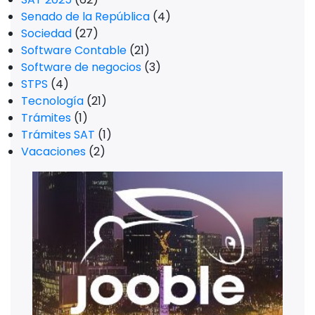
Senado de la República
(4)
Sociedad
(27)
Software Contable
(21)
Software de negocios
(3)
STPS
(4)
Tecnología
(21)
Trámites
(1)
Trámites SAT
(1)
Vacaciones
(2)