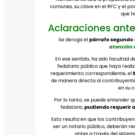
comunes, su clave en el RFC y el p
que h
Aclaraciones ante
Se deroga el
párrafo segundo
atención 
En ese sentido, ha sido facultad d
fedatario público que haya reali
requerimiento correspondiente, el
S
de manera directa al contribuyente 
en su c
Por lo tanto, se puede entender qu
fedatario,
pudiendo requerir a
Esto resulta en que los contribuye
ser un notario público, deberán r
antes a través del sistem