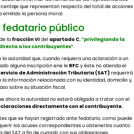
orcentaje que representan respecto del total de acciones
a emitido la persona moral.
 fedatario público
de la
fracción VI
del
apartado C
,
“privilegiando la
directa a los contribuyentes”
.
e la autoridad que, cuando requiera una aclaración a un
zado alguna inscripción ene le
RFC
y éste no atienda el
ervicio de Administración Tributaria (SAT)
requerirá
la información relacionada con su identidad, domicilio y,
aso sobre su situación fiscal.
e ahora la autoridad no estará obligada a tratar con el
claraciones directamente con el contribuyente.
ntes que se hayan registrado ante fedatario, como puede
equerir los acuses correspondientes u obtenerlos cuanto
a del SAT a fin de cumplir con sus obligaciones.