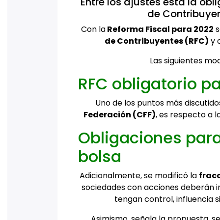
Entre los ajustes está la obl
de Contribuye
Con la
Reforma Fiscal para 2022
s
de Contribuyentes (RFC)
y 
Las siguientes mod
RFC obligatorio 
Uno de los puntos más discutido
Federación (CFF)
, es respecto a l
Obligaciones par
bolsa
Adicionalmente, se modificó la
fracc
sociedades con acciones deberán in
tengan control, influencia 
Asimismo, señala la propuesta, s