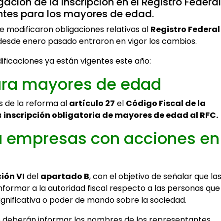
igación de la inscripción en el Registro Federal
ntes para los mayores de edad.
e modificaron obligaciones relativas al
Registro Federal
desde enero pasado entraron en vigor los cambios.
ificaciones ya están vigentes este año:
para mayores de edad
s de la reforma al
artículo 27
el
Código Fiscal de la
a
inscripción obligatoria de mayores de edad al RFC.
a empresas con acciones en
ión VI
del
apartado B
, con el objetivo de señalar que la
formar a la autoridad fiscal respecto a las personas que
significativa o poder de mando sobre la sociedad.
e deberán informar los nombres de los representantes