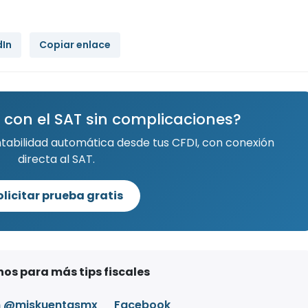
dIn
Copiar enlace
 con el SAT sin complicaciones?
ntabilidad automática desde tus CFDI, con conexión
directa al SAT.
olicitar prueba gratis
os para más tips fiscales
m @miskuentasmx
Facebook