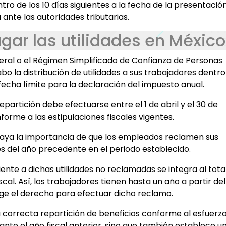
tro de los 10 días siguientes a la fecha de la presentació
 ante las autoridades tributarias.
ar las utilidades en México
ral o el Régimen Simplificado de Confianza de Personas
o la distribución de utilidades a sus trabajadores dentro
 fecha límite para la declaración del impuesto anual.
epartición debe efectuarse entre el 1 de abril y el 30 de
orme a las estipulaciones fiscales vigentes.
raya la importancia de que los empleados reclamen sus
es del año precedente en el periodo establecido.
nte a dichas utilidades no reclamadas se integra al tota
fiscal. Así, los trabajadores tienen hasta un año a partir del
urge el derecho para efectuar dicho reclamo.
 correcta repartición de beneficios conforme al esfuerz
nte el año fiscal anterior, sino que también establece u