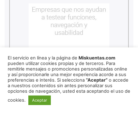
El servicio en línea y la página de
Miskuentas.com
pueden utilizar cookies propias y de terceros. Para
remitirle mensajes o promociones personalizadas online
y así proporcionarle una mejor experiencia acorde a sus
preferencias e interés. Si selecciona
“Aceptar”
o accede
a nuestros contenidos sin antes personalizar sus
copyright
2026
miskuentas
opciones de navegación, usted esta aceptando el uso de
cookies.
Aceptar
Redes Sociales
Copyright ©
2026
mexico