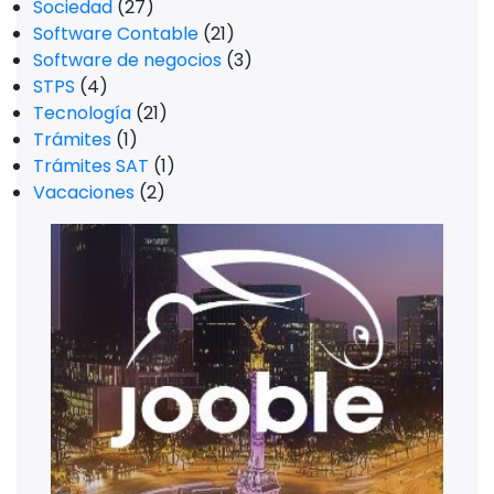
Sociedad
(27)
Software Contable
(21)
Software de negocios
(3)
STPS
(4)
Tecnología
(21)
Trámites
(1)
Trámites SAT
(1)
Vacaciones
(2)