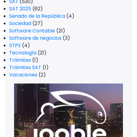
SAT
(530)
SAT 2025
(62)
Senado de la República
(4)
Sociedad
(27)
Software Contable
(21)
Software de negocios
(3)
STPS
(4)
Tecnología
(21)
Trámites
(1)
Trámites SAT
(1)
Vacaciones
(2)