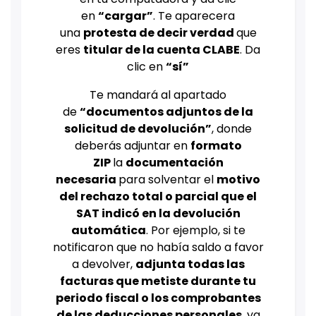
en
“cargar”
. Te aparecera
una
protesta de decir verdad
que
eres
titular de la cuenta CLABE
. Da
clic en
“sí”
Te mandará al apartado
de
“documentos adjuntos de la
solicitud de devolución”
, donde
deberás adjuntar en
formato
ZIP
la
documentación
necesaria
para solventar el
motivo
del rechazo total o parcial que el
SAT indicó en la devolución
automática
. Por ejemplo, si te
notificaron que no había saldo a favor
a devolver,
adjunta todas las
facturas que metiste durante tu
periodo fiscal o los comprobantes
de las deducciones personales
, ya