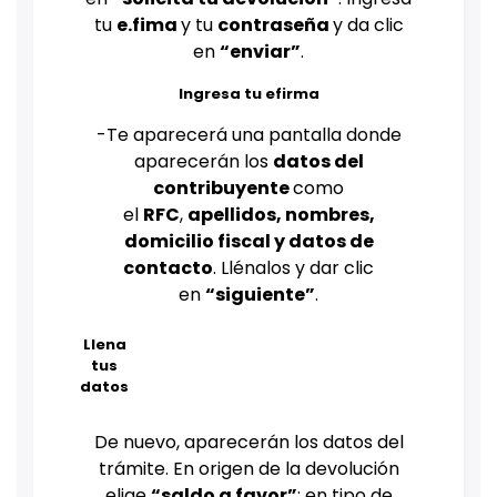
tu
e.fima
y tu
contraseña
y da clic
en
“enviar”
.
Ingresa tu efirma
-Te aparecerá una pantalla donde
aparecerán los
datos del
contribuyente
como
el
RFC
,
apellidos, nombres,
domicilio fiscal y datos de
contacto
. Llénalos y dar clic
en
“siguiente”
.
Llena
tus
datos
De nuevo, aparecerán los datos del
trámite. En origen de la devolución
elige
“saldo a favor”
; en tipo de