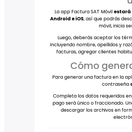
La app Factura SAT Móvil
estará 
Android e iOS
, así que podrás des
móvil, inicia s
Luego, deberás aceptar los térmi
incluyendo nombre, apellidos y raz
facturas, agregar clientes habit
Cómo generar
Para generar una factura en la ap
contraseña
Completa los datos requeridos en l
pago será único o fraccionado. Una
descargar los archivos en for
electró