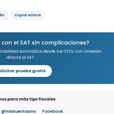
dIn
Copiar enlace
 con el SAT sin complicaciones?
ntabilidad automática desde tus CFDI, con conexión
directa al SAT.
olicitar prueba gratis
os para más tips fiscales
m @miskuentasmx
Facebook