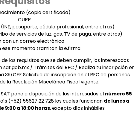
Requisitos
nacimiento (copia certificada)
CURP
e (INE, pasaporte, cédula profesional, entre otras)
o de servicios de luz, gas, TV de paga, entre otros)
 con un correo electrónico
en ese momento tramitan la e.firma
e los requisitos que se deben cumplir, los interesados
 sat.gob.mx / Trámites del RFC / Realiza tu inscripción e
icha 39/CFF Solicitud de inscripción en el RFC de personas
 de la Resolución Miscelánea Fiscal vigente.
 SAT pone a disposición de los interesados el
número 55
país (+52) 55627 22 728 los cuales funcionan
de lunes a
de 9:00 a 18:00 horas
, excepto días inhábiles.