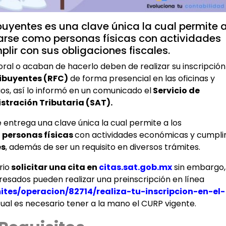
ibuyentes es una clave única la cual permite 
icarse como personas físicas con actividades
ir con sus obligaciones fiscales.
boral o acaban de hacerlo deben de realizar su inscripción
ribuyentes (RFC)
de forma presencial en las oficinas y
ios, así lo informó en un comunicado el
Servicio de
stración Tributaria (SAT).
 entrega una clave única la cual permite a los
 personas físicas
con actividades económicas y cumpli
es
, además de ser un requisito en diversos trámites.
rio
solicitar una cita en
citas.sat.gob.mx
sin embargo,
teresados pueden realizar una preinscripción en línea
tes/operacion/82714/realiza-tu-inscripcion-en-el-
cual es necesario tener a la mano el CURP vigente.