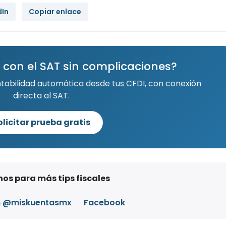
dIn
Copiar enlace
 con el SAT sin complicaciones?
ntabilidad automática desde tus CFDI, con conexión
directa al SAT.
olicitar prueba gratis
os para más tips fiscales
m @miskuentasmx
Facebook