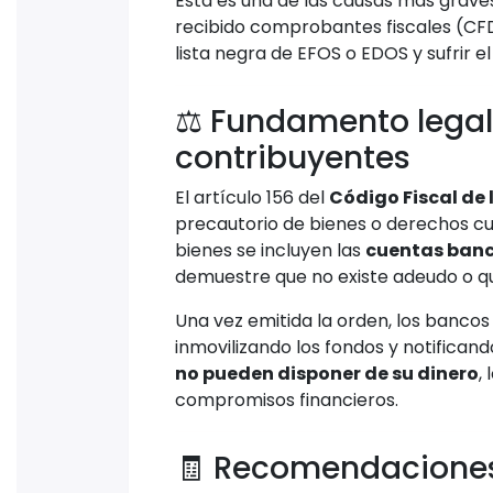
Esta es una de las causas más graves
recibido comprobantes fiscales (CFDI
lista negra de EFOS o EDOS y sufrir e
⚖️ Fundamento legal
contribuyentes
El artículo 156 del
Código Fiscal de 
precautorio de bienes o derechos cua
bienes se incluyen las
cuentas banc
demuestre que no existe adeudo o q
Una vez emitida la orden, los bancos
inmovilizando los fondos y notificand
no pueden disponer de su dinero
,
compromisos financieros.
🧾 Recomendaciones 