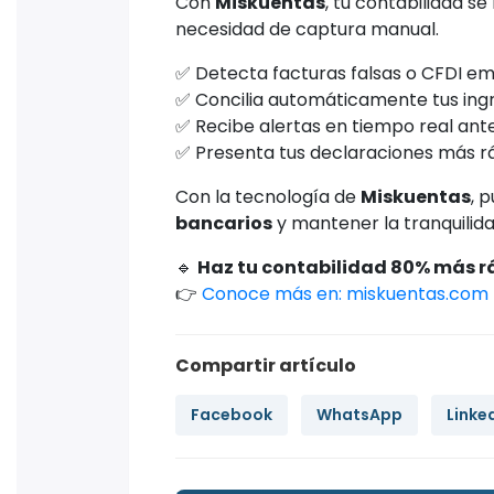
Con
Miskuentas
, tu contabilidad s
necesidad de captura manual.
✅ Detecta facturas falsas o CFDI emi
✅ Concilia automáticamente tus ing
✅ Recibe alertas en tiempo real ante 
✅ Presenta tus declaraciones más ráp
Con la tecnología de
Miskuentas
, 
bancarios
y mantener la tranquilida
🔹
Haz tu contabilidad 80% más rá
👉
Conoce más en: miskuentas.com
Compartir artículo
Facebook
WhatsApp
Linke