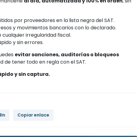
e mantiene
al día, automatizada y 100% en orden
, sin
tidos por proveedores en la lista negra del SAT.
resos y movimientos bancarios con lo declarado.
cualquier irregularidad fiscal.
ido y sin errores.
puedes
evitar sanciones, auditorías o bloqueos
d de tener todo en regla con el SAT.
pido y sin captura.
dIn
Copiar enlace