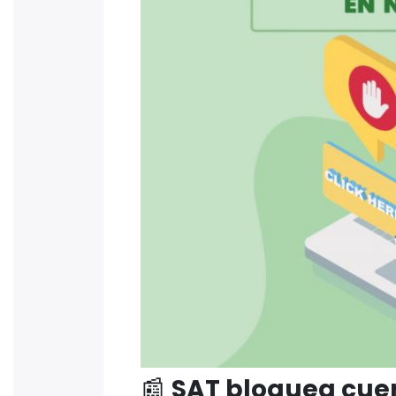
📰
SAT bloquea cue