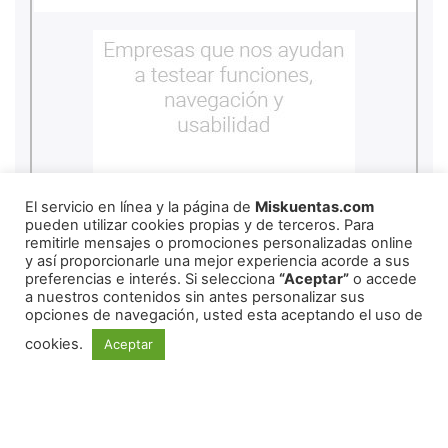
El servicio en línea y la página de
Miskuentas.com
pueden utilizar cookies propias y de terceros. Para
remitirle mensajes o promociones personalizadas online
y así proporcionarle una mejor experiencia acorde a sus
preferencias e interés. Si selecciona
“Aceptar”
o accede
a nuestros contenidos sin antes personalizar sus
copyright
2026
miskuentas
opciones de navegación, usted esta aceptando el uso de
cookies.
Aceptar
Redes Sociales
Copyright ©
2026
mexico