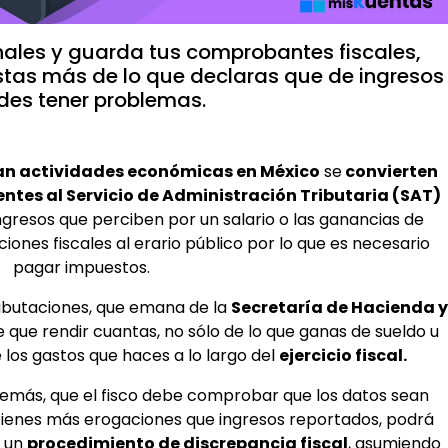
nales y guarda tus comprobantes fiscales,
astas más de lo que declaras que de ingresos
des tener problemas.
an actividades económicas en México
se
convierten
tes al Servicio de Administración Tributaria (SAT)
ngresos que perciben por un salario o las ganancias de
nes fiscales al erario público por lo que es necesario
pagar impuestos.
ributaciones, que emana de la
Secretaría de Hacienda y
e que rendir cuantas, no sólo de lo que ganas de sueldo u
 los gastos que haces a lo largo del
ejercicio fiscal.
emás, que el fisco debe comprobar que los datos sean
tienes más erogaciones que ingresos reportados, podrá
r un
procedimiento de discrepancia fiscal
, asumiendo