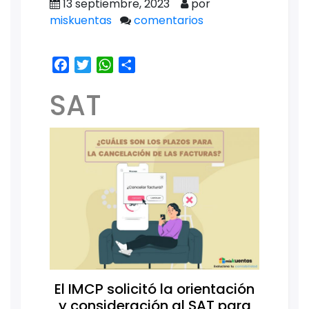
13 septiembre, 2023
por
miskuentas
comentarios
Facebook
Twitter
WhatsApp
Share
SAT
El IMCP solicitó la orientación
y consideración al SAT para