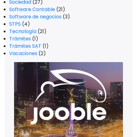
Sociedad
(27)
Software Contable
(21)
Software de negocios
(3)
STPS
(4)
Tecnología
(21)
Trámites
(1)
Trámites SAT
(1)
Vacaciones
(2)