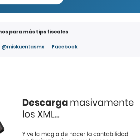
os para más tips fiscales
m @miskuentasmx
Facebook