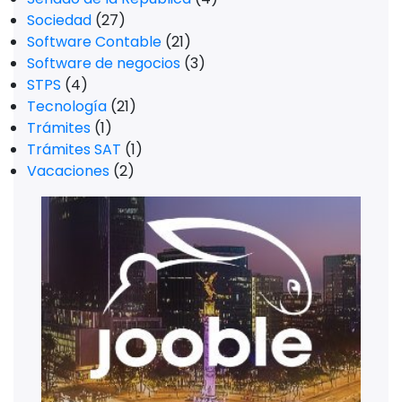
Sociedad
(27)
Software Contable
(21)
Software de negocios
(3)
STPS
(4)
Tecnología
(21)
Trámites
(1)
Trámites SAT
(1)
Vacaciones
(2)