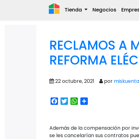
Tienda
Negocios
Empre
RECLAMOS A M
REFORMA ELÉC
22 octubre, 2021
por
miskuenta
Facebook
Twitter
WhatsApp
Share
Además de la compensación por inver
se les cancelarían sus contratos pu