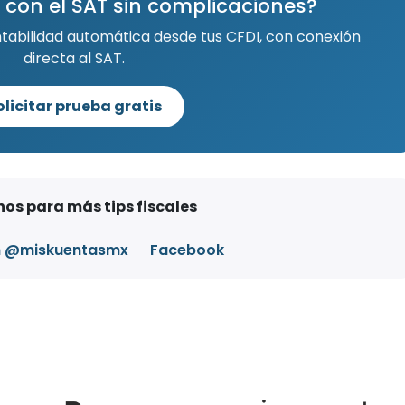
 con el SAT sin complicaciones?
ntabilidad automática desde tus CFDI, con conexión
directa al SAT.
olicitar prueba gratis
os para más tips fiscales
m @miskuentasmx
Facebook