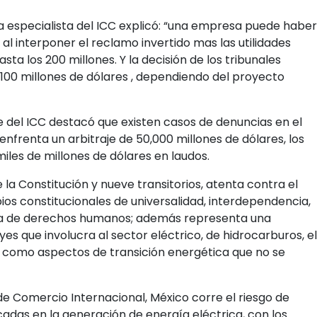
 la especialista del ICC explicó: “una empresa puede haber
o al interponer el reclamo invertido mas las utilidades
a los 200 millones. Y la decisión de los tribunales
 100 millones de dólares , dependiendo del proyecto
e del ICC destacó que existen casos de denuncias en el
enfrenta un arbitraje de 50,000 millones de dólares, los
iles de millones de dólares en laudos.
e la Constitución y nueve transitorios, atenta contra el
pios constitucionales de universalidad, interdependencia,
eria de derechos humanos; además representa una
es que involucra al sector eléctrico, de hidrocarburos, el
así como aspectos de transición energética que no se
e Comercio Internacional, México corre el riesgo de
adas en la generación de energía eléctrica, con los