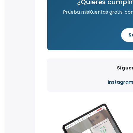
¿Quieres cumplir
Prueba misKuentas gratis: co
S
Síguen
Instagra