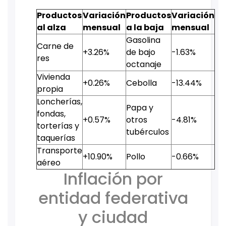
Productos
Variación
Productos
Variación
al alza
mensual
a la baja
mensual
Gasolina
Carne de
+3.26%
de bajo
-1.63%
res
octanaje
Vivienda
+0.26%
Cebolla
-13.44%
propia
Loncherías,
Papa y
fondas,
+0.57%
otros
-4.81%
torterías y
tubérculos
taquerías
Transporte
+10.90%
Pollo
-0.66%
aéreo
Inflación por
entidad federativa
y ciudad