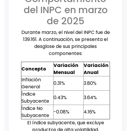
del INPC en marzo
de 2025
Durante marzo, el nivel del INPC fue de
139.161. A continuación, se presenta el
desglose de sus principales
componentes:
Variación
Variación
Concepto
Mensual
Anual
Inflación
0.31%
3.80%
General
Índice
0.43%
3.64%
Subyacente
Índice No
-0.08%
4.16%
Subyacente
El índice subyacente, que excluye
productos de alta volatilidad,