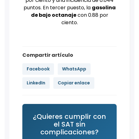
por ciento y una incidencia de 0.044
puntos. En tercer puesto, la
gasolina
de bajo octanaje
con 0.88 por
ciento.
Compartir artículo
Facebook
WhatsApp
LinkedIn
Copiar enlace
¿Quieres cumplir con
el SAT sin
complicaciones?