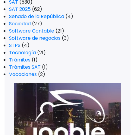
SAT
(530)
SAT 2025
(62)
Senado de la República
(4)
Sociedad
(27)
Software Contable
(21)
Software de negocios
(3)
STPS
(4)
Tecnología
(21)
Trámites
(1)
Trámites SAT
(1)
Vacaciones
(2)